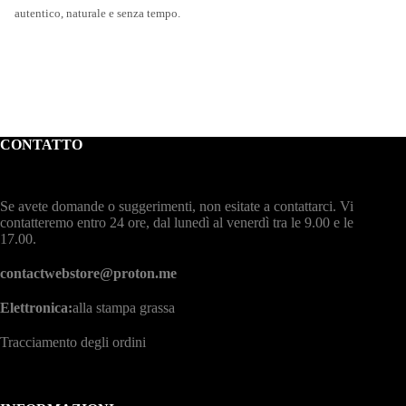
autentico, naturale e senza tempo.
CONTATTO
Se avete domande o suggerimenti, non esitate a contattarci. Vi
contatteremo entro 24 ore, dal lunedì al venerdì tra le 9.00 e le
17.00.
contactwebstore@proton.me
Elettronica:
alla stampa grassa
Tracciamento degli ordini