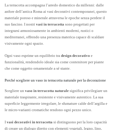
La terracotta accompagna l’arredo domestico da millenni: dalle
anfore dell’antica Roma ai vasi decorativi contemporanei, questo
materiale poroso e minerale attraversa le epoche senza perdere il
suo fascino. I nostri
vasi in terracotta
sono progettati per
integrarsi armoniosamente in ambienti moderni, rustici o
mediterranei, offrendo una presenza materica capace di scaldare
visivamente ogni spazio.
Ogni vaso esprime un equilibrio tra
design decorativo
e
funzionalità, rendendolo ideale sia come contenitore per piante
che come oggetto ornamentale a sé stante.
Perché scegliere un vaso in terracotta naturale per la decorazione
Scegliere un
vaso in terracotta naturale
significa privilegiare un
materiale traspirante, resistente e visivamente autentico. La sua
superficie leggermente irregolare, le sfumature calde dell’argilla e
le micro-varianti cromatiche rendono ogni pezzo unico.
I
vasi decorativi in terracotta
si distinguono per la loro capacità
di creare un dialogo diretto con elementi vegetali, legno, lino,