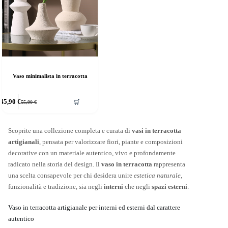
Vaso minimalista in terracotta
45,90
€
🛒
55,90
€
Il
Il
prezzo
prezzo
originale
attuale
era:
è:
Scoprite una collezione completa e curata di
vasi in terracotta
55,90 €.
45,90 €.
artigianali
, pensata per valorizzare fiori, piante e composizioni
decorative con un materiale autentico, vivo e profondamente
radicato nella storia del design. Il
vaso in terracotta
rappresenta
una scelta consapevole per chi desidera unire
estetica naturale
,
funzionalità e tradizione, sia negli
interni
che negli
spazi esterni
.
Vaso in terracotta artigianale per interni ed esterni dal carattere
autentico