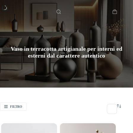
Salta
Home
al
contenuto
Carrello
Vaso in terracotta artigianale per interni ed
esterni dal carattere autentico
FILTRO