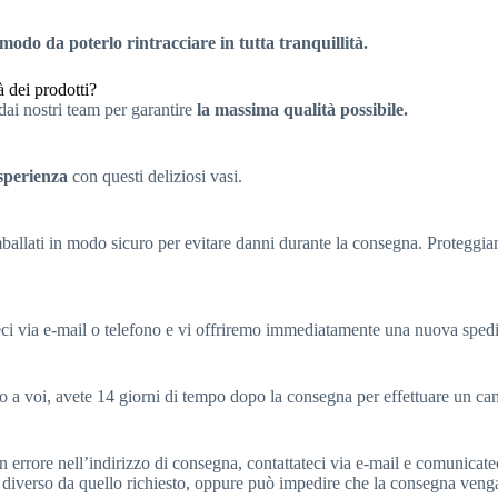
 modo da poterlo rintracciare in tutta tranquillità.
à dei prodotti?
dai nostri team per garantire
la massima qualità possibile.
sperienza
con questi deliziosi vasi.
mballati in modo sicuro per evitare danni durante la consegna. Proteggia
teci via e-mail o telefono e vi offriremo immediatamente una nuova sped
tto a voi, avete 14 giorni di tempo dopo la consegna per effettuare un c
errore nell’indirizzo di consegna, contattateci via e-mail e comunicateci
 diverso da quello richiesto, oppure può impedire che la consegna venga 