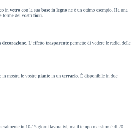
ico in
vetro
con la sua
base in legno
ne è un ottimo esempio. Ha una
 le forme dei vostri
fiori
.
ra
decorazione
. L’effetto
trasparente
permette di vedere le radici delle
re in mostra le vostre
piante
in un
terrario
. È disponibile in due
eneralmente in 10-15 giorni lavorativi, ma il tempo massimo è di 20