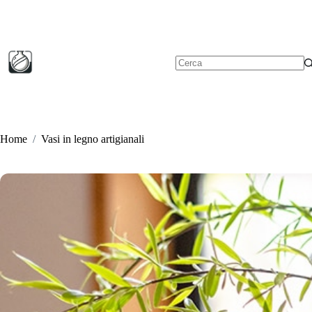
Salta
al
contenuto
Nessun
risultato
Home
/
Vasi in legno artigianali