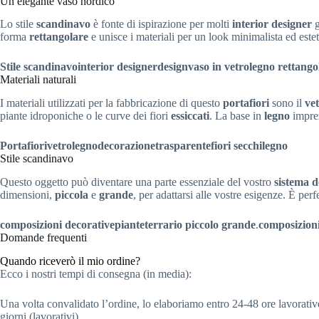
Un elegante vaso nordico
Lo stile
scandinavo
è fonte di ispirazione per molti
interior designer
g
forma
rettangolare
e unisce i materiali per un look minimalista ed est
Stile scandinavo
interior designer
design
vaso in vetro
legno
rettango
Materiali naturali
I materiali utilizzati per la fabbricazione di questo
portafiori
sono il
ve
piante idroponiche o le curve dei fiori
essiccati
. La base in
legno
imprez
Portafiori
vetro
legno
decorazione
trasparente
fiori secchi
legno
Stile scandinavo
Questo oggetto può diventare una parte essenziale del vostro
sistema d
dimensioni,
piccola
e
grande
, per adattarsi alle vostre esigenze. È perf
composizioni decorative
piante
terrario
piccolo
grande
.
composizioni
Domande frequenti
Quando riceverò il mio ordine?
Ecco i nostri tempi di consegna (in media):
Una volta convalidato l’ordine, lo elaboriamo entro 24-48 ore lavorative
giorni (lavorativi).