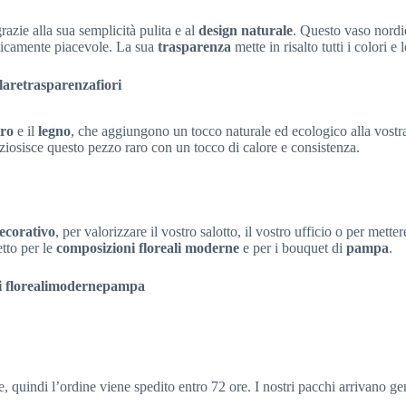
razie alla sua semplicità pulita e al
design naturale
. Questo vaso nord
eticamente piacevole. La sua
trasparenza
mette in risalto tutti i colori e
lare
trasparenza
fiori
tro
e il
legno
, che aggiungono un tocco naturale ed ecologico alla vost
iosisce questo pezzo raro con un tocco di calore e consistenza.
ecorativo
, per valorizzare il vostro salotto, il vostro ufficio o per mette
etto per le
composizioni floreali
moderne
e per i bouquet di
pampa
.
 floreali
moderne
pampa
, quindi l’ordine viene spedito entro 72 ore. I nostri pacchi arrivano g