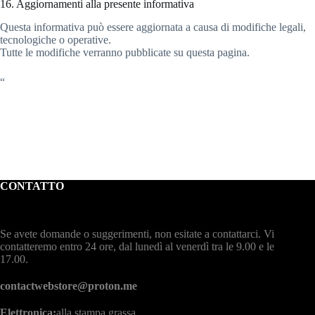
16. Aggiornamenti alla presente informativa
Questa informativa può essere aggiornata a causa di modifiche legali,
tecnologiche o operative.
Tutte le modifiche verranno pubblicate su questa pagina.
“
CONTATTO
Se avete domande o suggerimenti, non esitate a contattarci. Vi
contatteremo entro 24 ore, dal lunedì al venerdì tra le 9.00 e le
17.00.
contactwebstore@proton.me
Elettronica:
alla stampa grassa